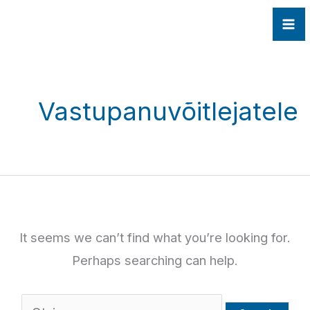
Skip
Search
Otsi
to
for:
Vastupanuvõitlejatele
content
It seems we can’t find what you’re looking for.
Perhaps searching can help.